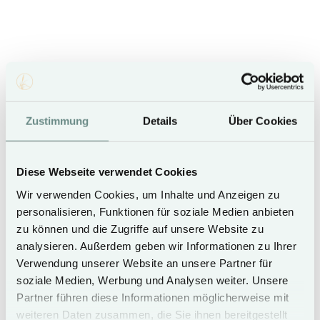
exklusiven Wohlfühlwelt. Handtücher und Bademäntel
stellen wir Ihnen auf Wunsch gern zur Verfügung.
Öffnungszeiten:
Schwimmbad:
täglich von 8:00 bis 21:00 Uhr
Sauna & Dampfbad:
täglich von 15:00 bis 21:00 Uhr
Entdecken Sie Ihr persönliches Wellnessrefugium im Hotel
Zustimmung
Details
Über Cookies
Duene – Ihr
Wellnesshotel auf Sylt
.
Diese Webseite verwendet Cookies
Wir verwenden Cookies, um Inhalte und Anzeigen zu
personalisieren, Funktionen für soziale Medien anbieten
IMPRESSIONEN
zu können und die Zugriffe auf unsere Website zu
analysieren. Außerdem geben wir Informationen zu Ihrer
Wellness Hotel Duene auf Sylt
Verwendung unserer Website an unsere Partner für
soziale Medien, Werbung und Analysen weiter. Unsere
Partner führen diese Informationen möglicherweise mit
weiteren Daten zusammen, die Sie ihnen bereitgestellt