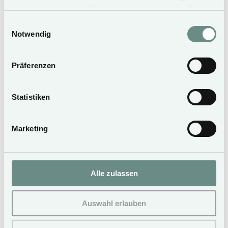
haben oder die sie im Rahmen Ihrer Nutzung der Dienste
gesammelt haben.
Einwilligungsauswahl
Notwendig
Präferenzen
Statistiken
Marketing
10 Meter lang, 4 Meter breit
Alle zulassen
Auswahl erlauben