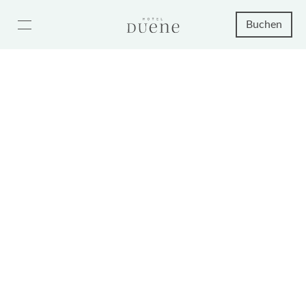
Buchen
INMITTEN DER MEERE ENTSPANNEN
Wellness Hotel auf Sylt