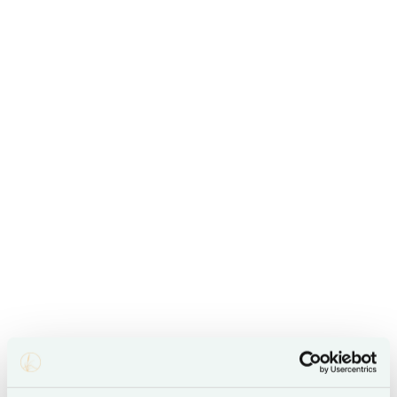
Duene (dies gilt auch für ausgewählte Appartements und
Häuser).
Sie erhalten bei Anreise eine Partnerkarte, die zum
kostenfreien Busfahren berechtigt.
Unsere Hotelgäste können die Linienbusse der SVG
inselweit während ihres gesamten Aufenthaltes ohne
weitere Kosten nutzen.
Erkunden Sie Sylt klimafreundlich und entspannt.
Ergänzende Mobilitätsangebote und -vorteile sind in
Planung, um den Individualverkehr auf der Insel zu
reduzieren.
Lassen Sie Ihr Auto stehen und tragen Sie zur
Verkehrsentlastung der Insel bei.
LERNEN SIE DAS RUHIGE SYLT LIEBEN