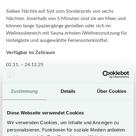
Sieben Nächte auf Sylt zum Sonderpreis von sechs
Nächten. Innerhalb von 5 Minuten sind sie am Meer und
können lange Spaziergänge genießen oder sich im
Wellnessbereich mit Sauna erholen (Wellnessnutzung für
Hotelgäste und ausgewählte Ferienunterkünfte).
Verfügbar im Zeitraum
02.11. – 24.12.25
04.01. – 20.03.26
01.11. – 24.12.26
Zustimmung
Details
Über Cookies
Nur gültig bei Direktbuchung über das Hotel Duene.
Diese Webseite verwendet Cookies
+49 (0) 4651 1660
info@hotel-duene.de
Wir verwenden Cookies, um Inhalte und Anzeigen zu
personalisieren, Funktionen für soziale Medien anbieten