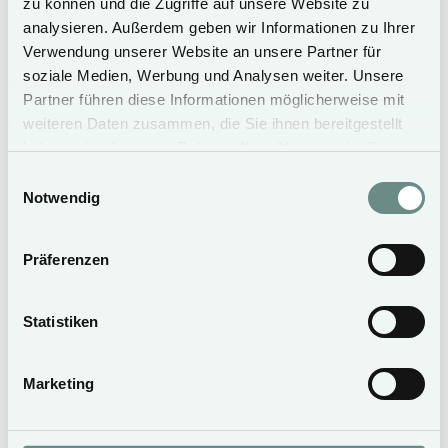
zu können und die Zugriffe auf unsere Website zu
Zur Reservierung
analysieren. Außerdem geben wir Informationen zu Ihrer
Verwendung unserer Website an unsere Partner für
soziale Medien, Werbung und Analysen weiter. Unsere
Partner führen diese Informationen möglicherweise mit
Weitere Angebote
weiteren Daten zusammen, die Sie ihnen bereitgestellt
haben oder die sie im Rahmen Ihrer Nutzung der Dienste
gesammelt haben.
Einwilligungsauswahl
Notwendig
27. Juni
2022
Präferenzen
Gutschein
Statistiken
Mehr erfahren
27. Juni
2022
Marketing
Ostern auf Sylt