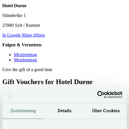
Hotel Duene
Stiindeelke 1
25980 Sylt / Rantum
In Google Maps öffnen
Folgen & Vernetzen
Menüeintrag
Menüeintrag
Give the gift of a good time
Gift Vouchers for Hotel Duene
Give away a vacation on Sylt
Zustimmung
Details
Über Cookies
Hotel Duene Gift Vouchers