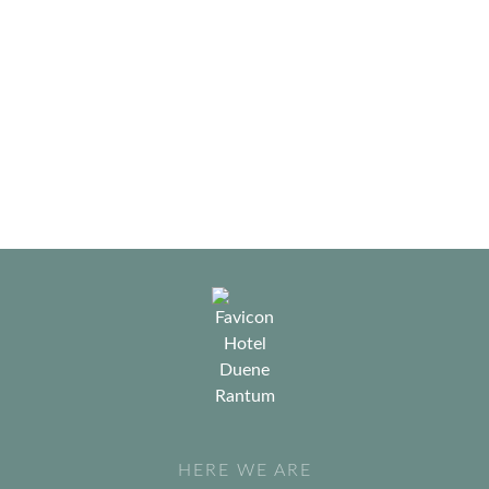
infusions and leave the stress of everyday life behind. The
40 – 45 degree warm steam sauna provides mild heat with
high humidity.
Wellness
HERE WE ARE