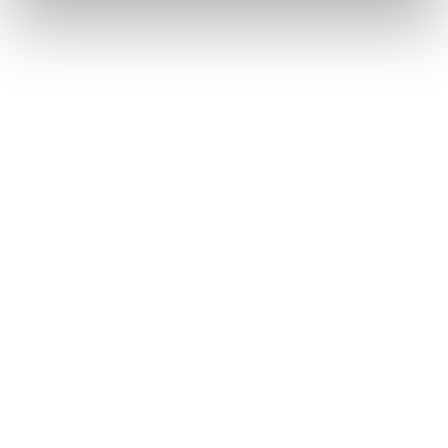
Where to find us
ADDRESS
Stiindeelke 1
25980 Sylt / Rantum