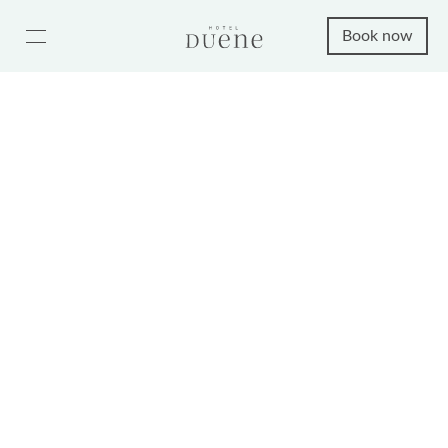
Book now
Cozy hotel and holiday
apartments on Sylt