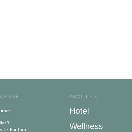
WE ARE
ABOUT US
Hotel
Duene
lke 1
Wellness
ylt / Rantum