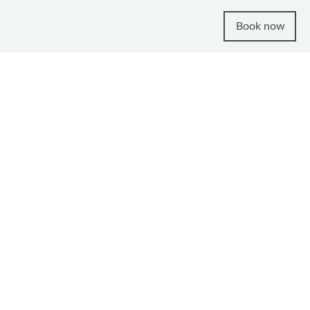
Book now
ay Home on
looking for a charming double room,
n finding the perfect accommodation.
on type. Fields marked with an
urately we can tailor our offer to