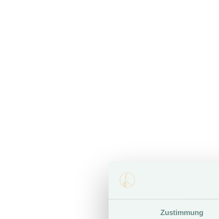
Street*
Postal code*
Email*
Mobile phone number
Zustimmung