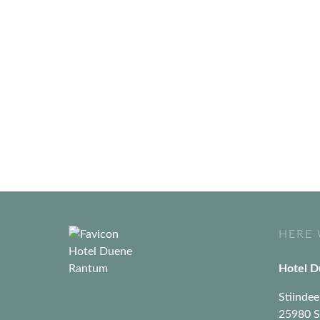
HERE 
Hotel 
Stiindee
25980 S