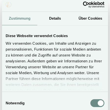
170 m²
Zustimmung
Details
Über Cookies
Kostenfreies WLAN
Diese Webseite verwendet Cookies
Kamin
Wir verwenden Cookies, um Inhalte und Anzeigen zu
personalisieren, Funktionen für soziale Medien anbieten
Hunde willkommen
zu können und die Zugriffe auf unsere Website zu
analysieren. Außerdem geben wir Informationen zu Ihrer
SAISON A
SAISON B
Verwendung unserer Website an unsere Partner für
Sauna
soziale Medien, Werbung und Analysen weiter. Unsere
07.06. - 10.07.26
11.07. - 12.09.26
13.09. - 31.10.26
Partner führen diese Informationen möglicherweise mit
26.12.26 - 06.01.27
20.03. - 29.03.27
Wohnbereich
05.05. - 08.05.27
weiteren Daten zusammen, die Sie ihnen bereitgestellt
30.04. - 04.05.27
14.05. - 17.05.27
09.05. - 13.05.27
26.05. - 29.05.27
haben oder die sie im Rahmen Ihrer Nutzung der Dienste
18.05. - 25.05.27
17.07. - 11.09.27
30.05. - 16.07.27
gesammelt haben.
Terrasse mit Gartenmöbeln & Strandkorb (April bis
25.12.27 - 08.01.28
Einwilligungsauswahl
12.09. - 02.10.27
Oktober)
Notwendig
ab € 615,-
ab 480,-