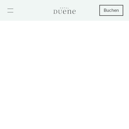
Buchen
NEU ab Juli: Seaside I
ab 290€