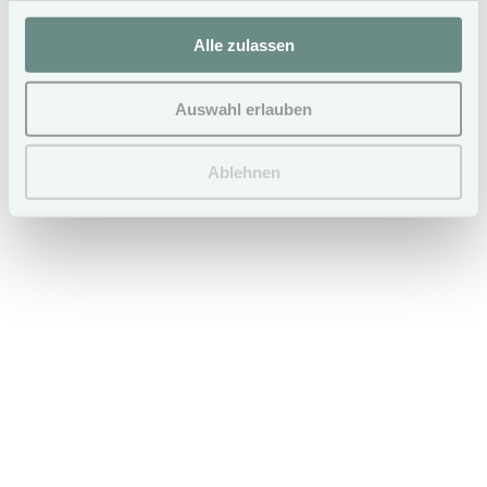
SEASON C
SEASON D
2 bathrooms (2 showers)
01.11. - 25.12.26
Alle zulassen
04.02. - 09.02.27
07.01. - 03.02.27
19.02. - 21.02.27
10.02. - 18.02.27
30.03. - 10.04.27
22.02. - 19.03.27
03.10. - 06.11.27
11.04. - 29.04.27
Auswahl erlauben
07.11. - 24.12.27
€ 230,-
€ 170,-
Ablehnen
Book now
More vacation houses