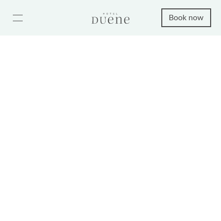
Book now
Seaside IV
from 170€