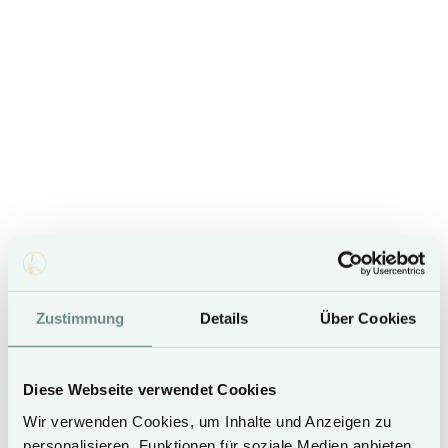
Dogs
Nespresso
Washing
welcome
machine
machine &
dryer for a
fee
2 double beds & 2 single beds
Zustimmung
Details
Über Cookies
3 bedrooms
Diese Webseite verwendet Cookies
Wir verwenden Cookies, um Inhalte und Anzeigen zu
102 m²
personalisieren, Funktionen für soziale Medien anbieten