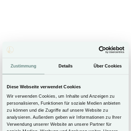
1 double bed
31 m²
Zustimmung
Details
Über Cookies
Free Wifi
Diese Webseite verwendet Cookies
Open-plan living and sleeping area
Wir verwenden Cookies, um Inhalte und Anzeigen zu
personalisieren, Funktionen für soziale Medien anbieten
Kitchenette
zu können und die Zugriffe auf unsere Website zu
analysieren. Außerdem geben wir Informationen zu Ihrer
Verwendung unserer Website an unsere Partner für
Nespresso Machine & Kettle
soziale Medien, Werbung und Analysen weiter. Unsere