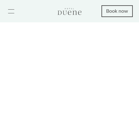
Book now
Residence 21
from 210€