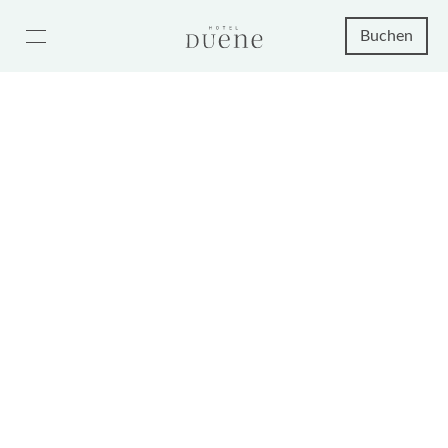
Buchen
Landhaus Dünental 8
ab 130€