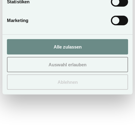
Statistiken
Marketing
Wohn-, Essbereich
Schlafzimmer
Essbereich
Duschbad
Küche
Alle zulassen
Auswahl erlauben
Ablehnen