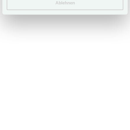
Ablehnen
Leave your car behind.
NEW: Free Use of Public Transportation (ÖPNV) for All
Hotel Guests of Hotel Duene.
Upon arrival, you will receive a partner card that
entitles you to free bus rides.
Our hotel guests can use the SVG bus lines
throughout the island during their entire stay at no
additional cost.
Explore Sylt in an environmentally friendly and
relaxed way.
Additional mobility offers and advantages are being
planned to reduce individual traffic on the island.
Leave your car behind and contribute to relieving the