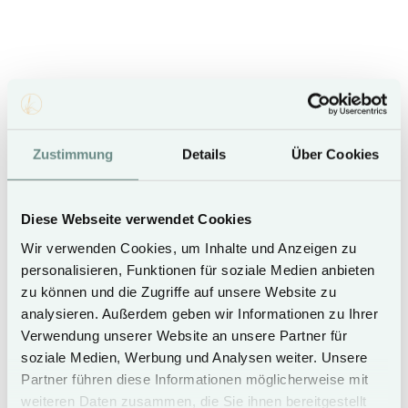
12.09. - 02.10.27
€ 180,-
€ 160,-
SEASON C
SEASON D
01.11. - 25.12.26
Zustimmung
Details
Über Cookies
04.02. - 09.02.27
07.01. - 03.02.27
19.02. - 21.02.27
10.02. - 18.02.27
30.03. - 10.04.27
22.02. - 19.03.27
03.10. - 06.11.27
11.04. - 29.04.27
07.11. - 24.12.27
Diese Webseite verwendet Cookies
€ 140,-
€ 120,-
Wir verwenden Cookies, um Inhalte und Anzeigen zu
personalisieren, Funktionen für soziale Medien anbieten
zu können und die Zugriffe auf unsere Website zu
analysieren. Außerdem geben wir Informationen zu Ihrer
Verwendung unserer Website an unsere Partner für
Book now
soziale Medien, Werbung und Analysen weiter. Unsere
Partner führen diese Informationen möglicherweise mit
weiteren Daten zusammen, die Sie ihnen bereitgestellt