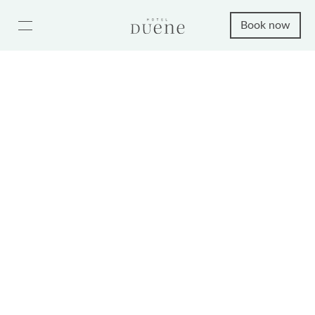
Book now
Landhaus Dünental 8
from 120€