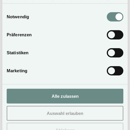
haben oder die sie im Rahmen Ihrer Nutzung der Dienste
gesammelt haben.
Einwilligungsauswahl
Notwendig
Präferenzen
Statistiken
Marketing
SURPRISE MENU COAST
Surprise menu in the Coast restaurant From 5
overnight stays (hotel only) we offer a surprise
Alle zulassen
menu (excl. drinks) in the Coast restaurant
right next to the Hotel Duene. Enjoy
Auswahl erlauben
sophisticated dishes and excellent drinks in a
relaxed and informal atmosphere. Available in
the period 02.11. – 25.12.25 Only valid for