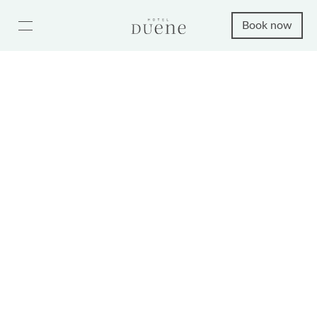
Book now
OFFERS
Sylt vacation for connoisseurs
Benefit from our special offers