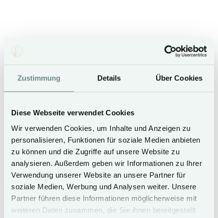
Voucher for the Coast restaurant for stays of
5 nights or more For stays of 5 nights or more
(hotel only), we offer a voucher for a 3-course
surprise menu (excl. drinks) at the Coast
restaurant in Rantum. Enjoy sophisticated
Zustimmung
Details
Über Cookies
dishes and excellent drinks in a relaxed and
informal atmosphere. Available in the periods
02.11. […]
Diese Webseite verwendet Cookies
Wir verwenden Cookies, um Inhalte und Anzeigen zu
Mehr erfahren
personalisieren, Funktionen für soziale Medien anbieten
zu können und die Zugriffe auf unsere Website zu
analysieren. Außerdem geben wir Informationen zu Ihrer
Verwendung unserer Website an unsere Partner für
soziale Medien, Werbung und Analysen weiter. Unsere
Partner führen diese Informationen möglicherweise mit
weiteren Daten zusammen, die Sie ihnen bereitgestellt