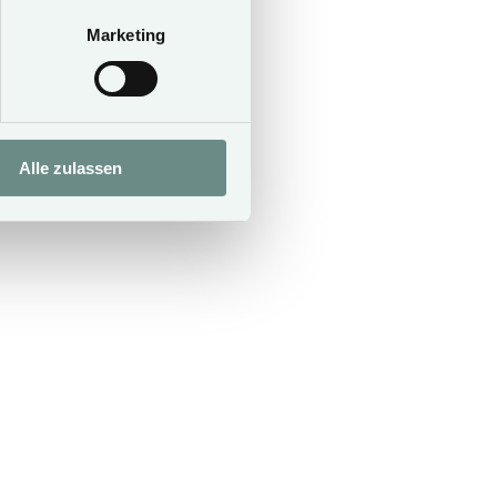
€ 150,-
Marketing
Alle zulassen
your car behind.