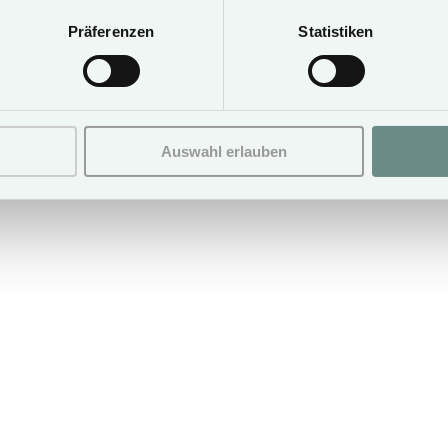
€ 220,–
€ 180,-
Präferenzen
Statistiken
Auswahl erlauben
Book now
Leave 