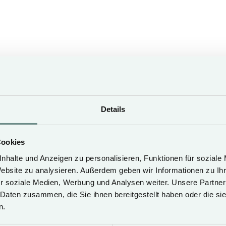
Nespresso machine
electric kettle
bathrobes
Details
SEASON B
SEASON C
Cookies
07.06. - 10.07.26
nhalte und Anzeigen zu personalisieren, Funktionen für soziale
13.09. - 31.10.26
20.03. - 29.03.27
04.02. - 09.02.27
Website zu analysieren. Außerdem geben wir Informationen zu I
30.04. - 04.05.27
19.02. - 21.02.27
r soziale Medien, Werbung und Analysen weiter. Unsere Partner
09.05. - 13.05.27
30.03. - 10.04.27
 Daten zusammen, die Sie ihnen bereitgestellt haben oder die s
18.05. - 25.05.27
03.10. - 06.11.27
n.
30.05. - 16.07.27
12.09. - 02.10.27