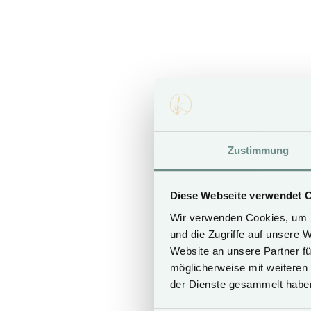
free Wi-Fi
Smart TV with Sky Sport HD
safe
slipper
Zustimmung
SEASON A
Diese Webseite verwendet 
11.07. - 12.09.26
Wir verwenden Cookies, um I
26.12.26 - 06.01.27
und die Zugriffe auf unsere 
05.05. - 08.05.27
Website an unsere Partner fü
14.05. - 17.05.27
26.05. - 29.05.27
möglicherweise mit weiteren
17.07. - 11.09.27
der Dienste gesammelt habe
25.12.27 - 08.01.28