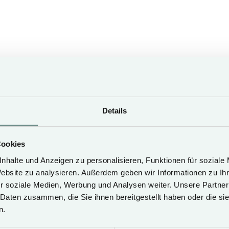
Nespresso machine
electric kettle
bathrobes
Details
SEASON B
SEASON C
Cookies
07.06. - 10.07.26
nhalte und Anzeigen zu personalisieren, Funktionen für soziale
13.09. - 31.10.26
20.03. - 29.03.27
04.02. - 09.02.27
Website zu analysieren. Außerdem geben wir Informationen zu I
30.04. - 04.05.27
19.02. - 21.02.27
r soziale Medien, Werbung und Analysen weiter. Unsere Partner
09.05. - 13.05.27
30.03. - 10.04.27
 Daten zusammen, die Sie ihnen bereitgestellt haben oder die s
18.05. - 25.05.27
03.10. - 06.11.27
n.
30.05. - 16.07.27
12.09. - 02.10.27