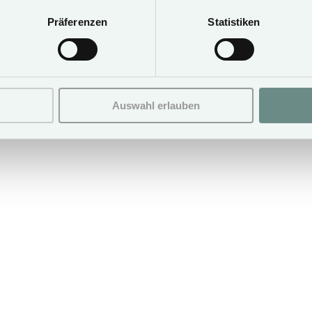
€ 280,-
€ 230,-
Präferenzen
Statistiken
Auswahl erlauben
Book now
Leave 