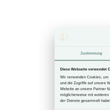
free Wi-Fi
Smart TV with Sky Sport HD
safe
Zustimmung
SEASON A
Diese Webseite verwendet 
11.07. - 12.09.26
Wir verwenden Cookies, um I
26.12.26 - 06.01.27
und die Zugriffe auf unsere 
05.05. - 08.05.27
Website an unsere Partner fü
14.05. - 17.05.27
26.05. - 29.05.27
möglicherweise mit weiteren
17.07. - 11.09.27
der Dienste gesammelt habe
25.12.27 - 08.01.28