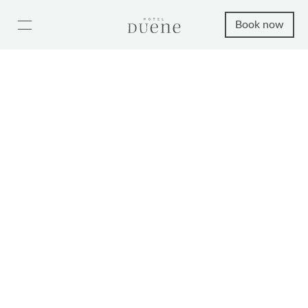
Book now
Duene Suite 6
from 220 €