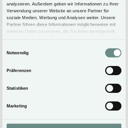
19.02. - 21.02.27
10.02. - 18.02.27
analysieren. Außerdem geben wir Informationen zu Ihrer
30.03. - 10.04.27
22.02. - 19.03.27
03.10. - 06.11.27
11.04. - 29.04.27
Verwendung unserer Website an unsere Partner für
07.11. - 24.12.27
soziale Medien, Werbung und Analysen weiter. Unsere
€ 270,-
€ 220,–
Partner führen diese Informationen möglicherweise mit
weiteren Daten zusammen, die Sie ihnen bereitgestellt
haben oder die sie im Rahmen Ihrer Nutzung der Dienste
gesammelt haben.
Einwilligungsauswahl
Notwendig
Book now
Präferenzen
Statistiken
Marketing